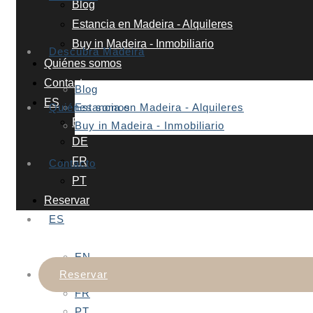
Blog
Estancia en Madeira - Alquileres
Buy in Madeira - Inmobiliario
Descubra Madeira
Quiénes somos
Contacto
Blog
ES
Quiénes somos
Estancia en Madeira - Alquileres
EN
Buy in Madeira - Inmobiliario
DE
FR
Contacto
PT
Reservar
ES
EN
Reservar
DE
FR
PT