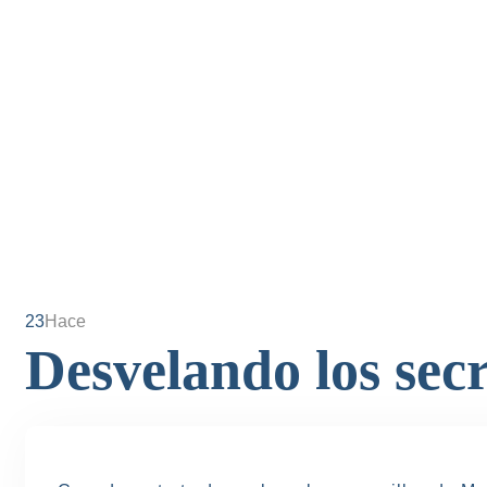
23
Hace
Desvelando los sec