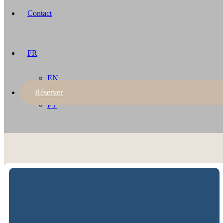
Contact
FR
EN
DE
Réserver
ES
PT