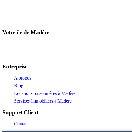
Votre île de Madère
+351 969 660 067
info@yourmadeiraisland.com
Entreprise
A propos
Blog
Locations Saisonnières à Madère
Services Immobiliers à Madère
Support Client
Contact