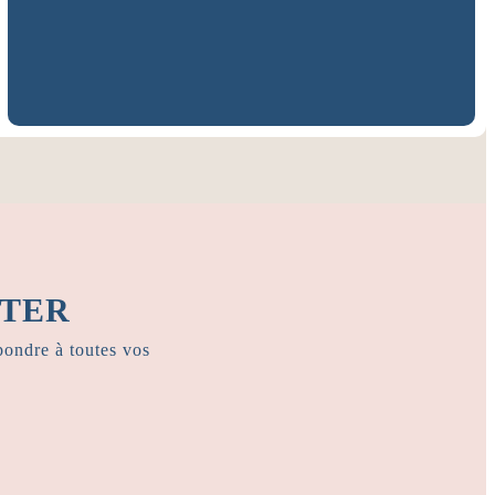
EMPLACEMENT
Calheta, Madère
Voir sur Google Maps
CTER
pondre à toutes vos