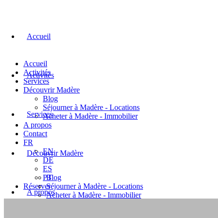
Accueil
Accueil
Activités
Activités
Services
Découvrir Madère
Blog
Séjourner à Madère - Locations
Services
Acheter à Madère - Immobilier
A propos
Contact
FR
EN
Découvrir Madère
DE
ES
PT
Blog
Réserver
Séjourner à Madère - Locations
A propos
Acheter à Madère - Immobilier