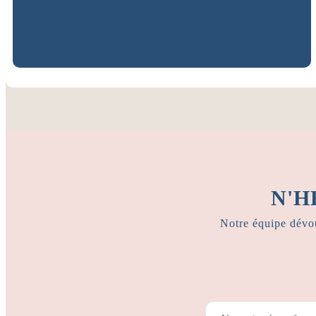
TÉLÉPHONER
+351 969 660 067
N'H
Notre équipe dévou