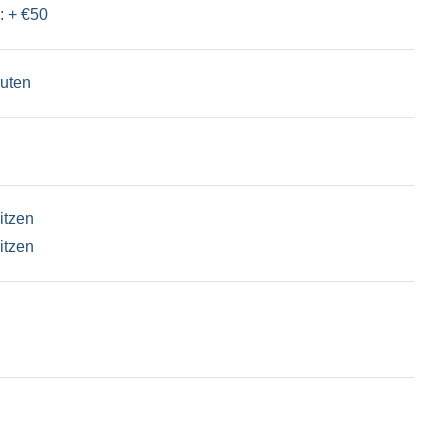
: + €50
nuten
itzen
itzen