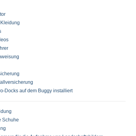
tor
 Kleidung
s
deos
hrer
inweisung
rsicherung
allversicherung
-Docks auf dem Buggy installiert
idung
e Schuhe
ung