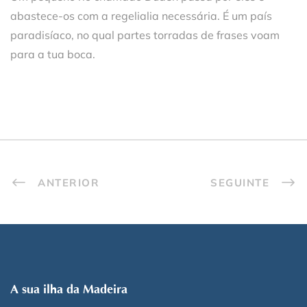
abastece-os com a regelialia necessária. É um país
paradisíaco, no qual partes torradas de frases voam
para a tua boca.
ANTERIOR
SEGUINTE
A sua ilha da Madeira