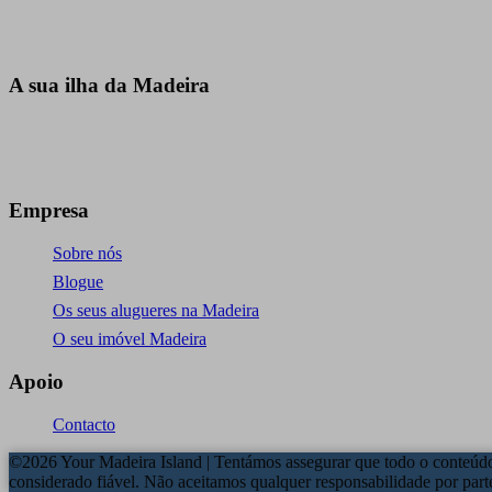
A sua ilha da Madeira
+351 969 660 067
info@yourmadeiraisland.com
Empresa
Sobre nós
Blogue
Os seus alugueres na Madeira
O seu imóvel Madeira
Apoio
Contacto
©2026 Your Madeira Island | Tentámos assegurar que todo o conteúdo 
considerado fiável. Não aceitamos qualquer responsabilidade por par