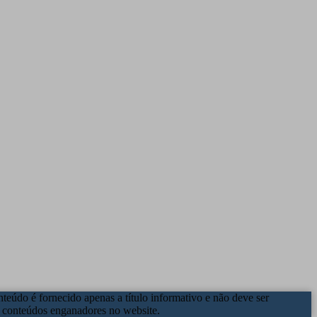
eúdo é fornecido apenas a título informativo e não deve ser
u conteúdos enganadores no website.