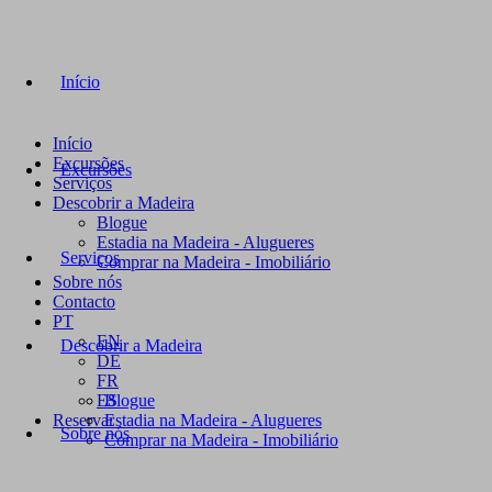
Início
Início
Excursões
Excursões
Serviços
Descobrir a Madeira
Blogue
Estadia na Madeira - Alugueres
Serviços
Comprar na Madeira - Imobiliário
Sobre nós
Contacto
PT
EN
Descobrir a Madeira
DE
FR
ES
Blogue
Reservar
Estadia na Madeira - Alugueres
Sobre nós
Comprar na Madeira - Imobiliário