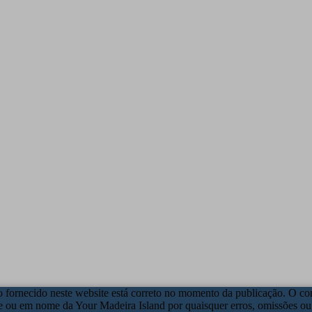
fornecido neste website está correto no momento da publicação. O cont
te ou em nome da Your Madeira Island por quaisquer erros, omissões o