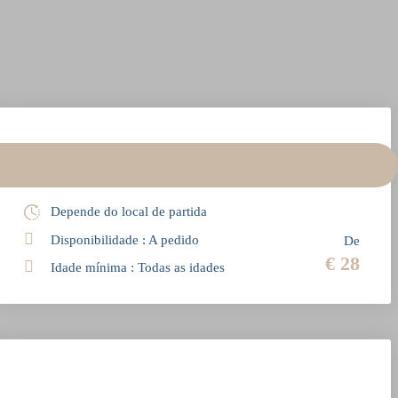
Transfer do nascer do sol para o Pico do Arieiro
Depende do local de partida
Disponibilidade : A pedido
De
€ 28
Idade mínima : Todas as idades