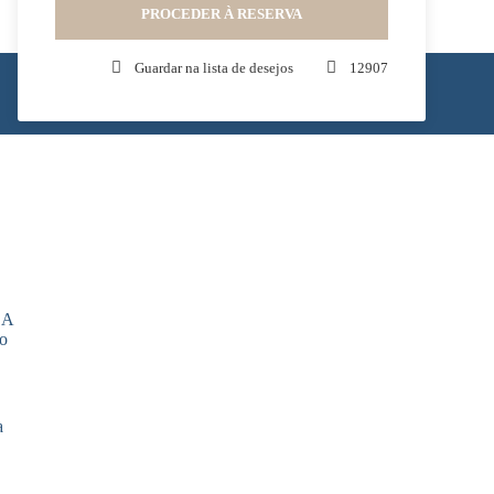
PROCEDER À RESERVA
Guardar na lista de desejos
12907
Tem uma pergunta?
 A
Não hesite em contactar-nos - a nossa equipa
no
de especialistas está aqui para o ajudar!
+351 969 660 067
info@yourmadeiraisland.com
a