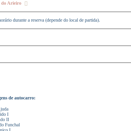
 do Arieiro
horário durante a reserva (depende do local de partida).
gens de autocarro:
juda
ido I
do II
do Funchal
niço I