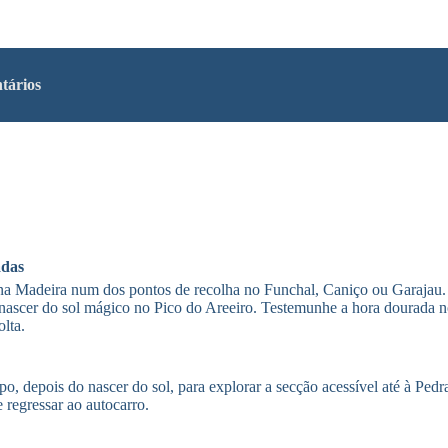
tários
adas
na Madeira num dos pontos de recolha no Funchal, Caniço ou Garajau.
 um nascer do sol mágico no Pico do Areeiro. Testemunhe a hora dourada 
lta.
o, depois do nascer do sol, para explorar a secção acessível até à Pedr
regressar ao autocarro.