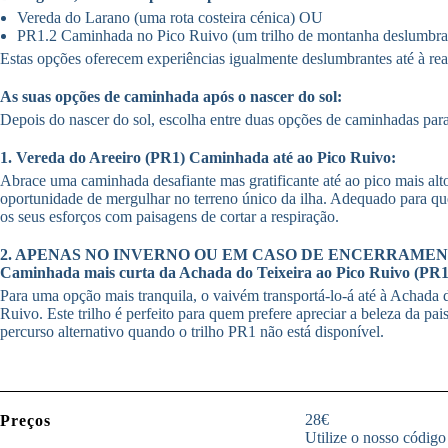
Vereda do Larano (uma rota costeira cénica) OU
PR1.2 Caminhada no Pico Ruivo (um trilho de montanha deslumbra
Estas opções oferecem experiências igualmente deslumbrantes até à rea
As suas opções de caminhada após o nascer do sol:
Depois do nascer do sol, escolha entre duas opções de caminhadas para
1. Vereda do Areeiro (PR1) Caminhada até ao Pico Ruivo:
Abrace uma caminhada desafiante mas gratificante até ao pico mais alto
oportunidade de mergulhar no terreno único da ilha. Adequado para 
os seus esforços com paisagens de cortar a respiração.
2. APENAS NO INVERNO OU EM CASO DE ENCERRAMEN
Caminhada mais curta da Achada do Teixeira ao Pico Ruivo (PR1
Para uma opção mais tranquila, o vaivém transportá-lo-á até à Achada d
Ruivo. Este trilho é perfeito para quem prefere apreciar a beleza da 
percurso alternativo quando o trilho PR1 não está disponível.
28€
Preços
Utilize o nosso código