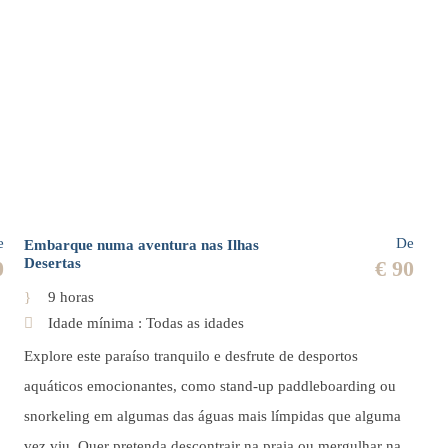
e
De
Embarque numa aventura nas Ilhas
Desertas
0
€ 90
9 horas
Idade mínima : Todas as idades
Explore este paraíso tranquilo e desfrute de desportos
aquáticos emocionantes, como stand-up paddleboarding ou
snorkeling em algumas das águas mais límpidas que alguma
vez viu. Quer pretenda descontrair na praia ou mergulhar na