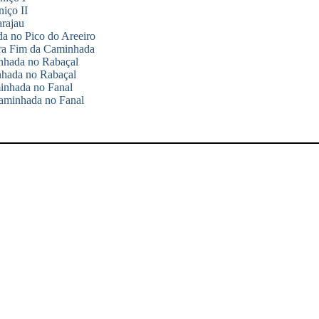
iço II
rajau
da no Pico do Areeiro
ra Fim da Caminhada
inhada no Rabaçal
hada no Rabaçal
minhada no Fanal
aminhada no Fanal